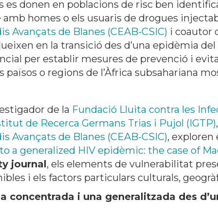
os es donen en poblacions de risc ben identific
 amb homes o els usuaris de drogues injectab
dis Avançats de Blanes (CEAB-CSIC)
i coautor 
lueixen en la transició des d’una epidèmia de
cial per establir mesures de prevenció i evitar
aïsos o regions de l’Àfrica subsahariana mo
estigador de la
Fundació Lluita contra les Inf
stitut de Recerca Germans Trias i Pujol (IGTP)
dis Avançats de Blanes (CEAB-CSIC)
, exploren 
 to a generalized HIV epidèmic: the case of M
ty journal
, els elements de vulnerabilitat pr
es i els factors particulars culturals, geogràfi
a concentrada i una generalitzada des d’u