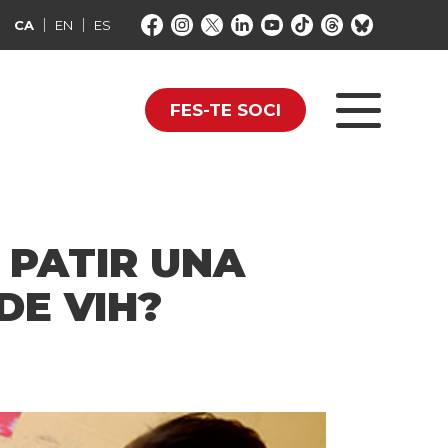
CA
EN
ES
FES-TE SOCI
 PATIR UNA
DE VIH?