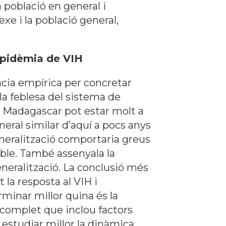
 població en general i
xe i la població general,
epidèmia de VIH
cia empírica per concretar
la feblesa del sistema de
e Madagascar pot estar molt a
eral similar d’aquí a pocs anys
eralització comportaria greus
ble. També assenyala la
eneralització. La conclusió més
 la resposta al VIH i
inar millor quina és la
 complet que inclou factors
 estudiar millor la dinàmica