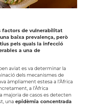
s factors de vulnerabilitat
 una baixa prevalença, però
ius pels quals la infecció
erables a una de
ben aviat es va determinar la
erminació dels mecanismes de
ava àmpliament estesa a l’Àfrica
ncretament, a l’Àfrica
la majoria de casos es detecten
st, una
epidèmia concentrada