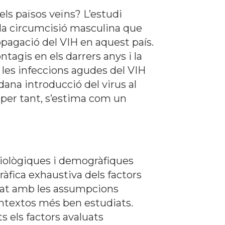
ls països veïns? L’estudi
de la circumcisió masculina que
opagació del VIH en aquest país.
agis en els darrers anys i la
e les infeccions agudes del VIH
dana introducció del virus al
, per tant, s’estima com un
miològiques i demogràfiques
ràfica exhaustiva dels factors
itzat amb les assumpcions
ontextos més ben estudiats.
 els factors avaluats