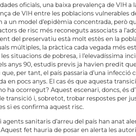
ades oficials, una baixa prevalença de VIH a 
lença de VIH entre les poblacions vulnerables de 
pon a un model d’epidèmia concentrada, però q
tors de risc més reconeguts associats a l’adq
stent del preservatiu està molt estès en la pob
uals múltiples, la pràctica cada vegada més es
r les situacions de pobresa, i l’elevadíssima in
els anys 90, estudis previs ja havien predit q
 que, per tant, el país passaria d’una infecció
a en pocs anys. El cas és que aquesta transici
ò no ha ocorregut? Aquest escenari, doncs, és d
transició i, sobretot, trobar respostes per j
s si es confirma aquest risc.
i agents sanitaris d’arreu del país han anat a
 Aquest fet hauria de posar en alerta les autori