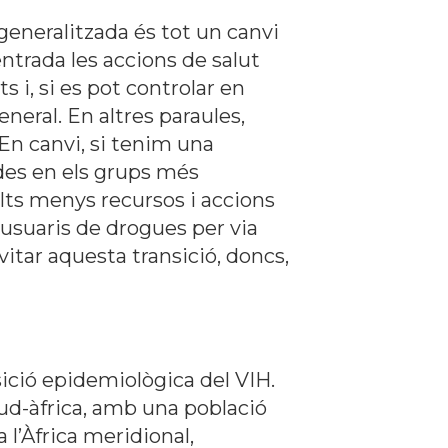
generalitzada és tot un canvi
ntrada les accions de salut
s i, si es pot controlar en
eneral. En altres paraules,
En canvi, si tenim una
des en els grups més
lts menys recursos i accions
 usuaris de drogues per via
Evitar aquesta transició, doncs,
ició epidemiològica del VIH.
Sud-àfrica, amb una població
l’Àfrica meridional,