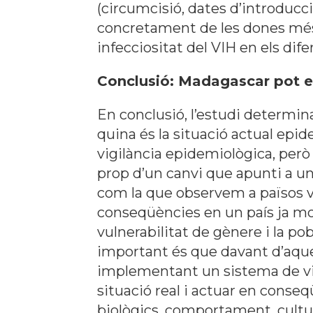
(circumcisió, dates d’introducc
concretament de les dones més jo
infecciositat del VIH en els difer
Conclusió: Madagascar pot ex
En conclusió, l’estudi determi
quina és la situació actual epi
vigilància epidemiològica, per
prop d’un canvi que apunti a un
com la que observem a països 
conseqüències en un país ja mo
vulnerabilitat de gènere i la po
important és que davant d’aquest
implementant un sistema de vig
situació real i actuar en conse
biològics, comportament, cultur