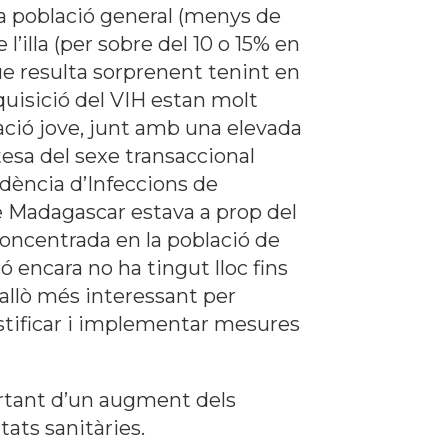
la població general (menys de
l’illa (per sobre del 10 o 15% en
ue resulta sorprenent tenint en
uisició del VIH estan molt
lació jove, junt amb una elevada
tesa del sexe transaccional
cidència d’Infeccions de
ue Madagascar estava a prop del
 concentrada en la població de
ó encara no ha tingut lloc fins
’allò més interessant per
ustificar i implementar mesures
lertant d’un augment dels
tats sanitàries.