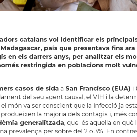
adors catalans vol identificar els principal
e Madagascar, país que presentava fins ara
en els darrers anys, per analitzar els mot
només restringida en poblacions molt vuln
mers casos de sida
a
San Francisco (EUA)
i 
aïllament del seu agent causal, el VIH i la det
l món va ser conscient que la infecció ja est
 produeixen la majoria dels contagis i, més co
dèmia generalitzada
, que és aquella en què 
na prevalença per sobre del 2 o 3%. En contra