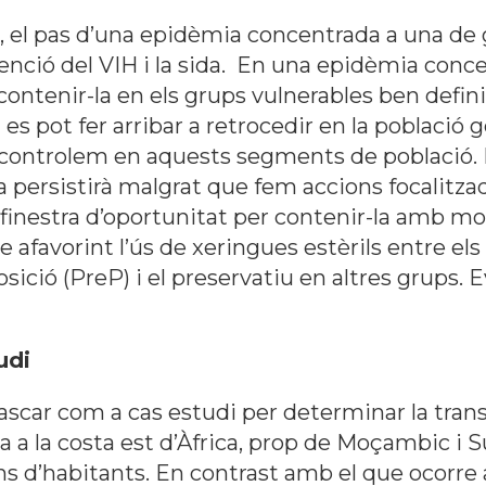
, el pas d’una epidèmia concentrada a una de 
enció del VIH i la sida. En una epidèmia conce
contenir-la en els grups vulnerables ben definit
es pot fer arribar a retrocedir en la població g
a controlem en aquests segments de població. 
 persistirà malgrat que fem accions focalitza
 finestra d’oportunitat per contenir-la amb mo
 afavorint l’ús de xeringues estèrils entre els
osició (PreP) i el preservatiu en altres grups. 
udi
scar com a cas estudi per determinar la trans
da a la costa est d’Àfrica, prop de Moçambic i 
d’habitants. En contrast amb el que ocorre a 