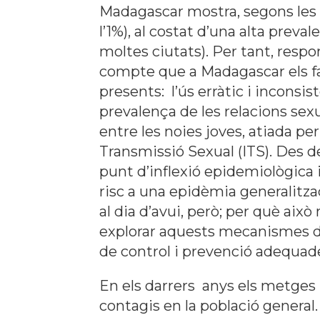
Madagascar mostra, segons les d
l’1%), al costat d’una alta preva
moltes ciutats). Per tant, res
compte que a Madagascar els fac
presents: l’ús erràtic i inconsi
prevalença de les relacions sex
entre les noies joves, atiada pe
Transmissió Sexual (ITS). Des d
punt d’inflexió epidemiològica i
risc a una epidèmia generalitzad
al dia d’avui, però; per què aix
explorar aquests mecanismes de 
de control i prevenció adequade
En els darrers anys els metges 
contagis en la població general.