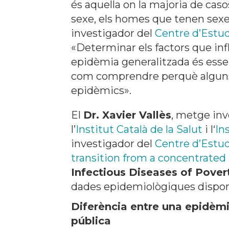
és aquella on la majoria de cas
sexe, els homes que tenen sexe
investigador del
Centre d’Estu
«Determinar els factors que inf
epidèmia generalitzada és essen
com comprendre perquè alguns p
epidèmics».
El
Dr. Xavier Vallès
, metge inv
l’
Institut Català de la Salut
i l‘
In
investigador del
Centre d’Estu
transition from a concentrated
Infectious Diseases of Pover
dades epidemiològiques disponibl
Diferència entre una epidèmi
pública