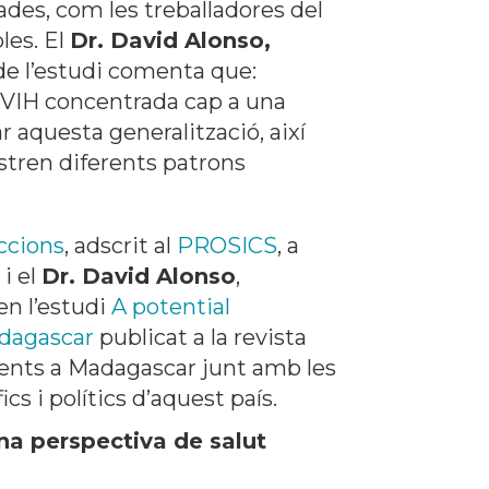
ades, com les treballadores del
les. El
Dr. David Alonso,
de l’estudi comenta que:
l VIH concentrada cap a una
 aquesta generalització, així
stren diferents patrons
eccions
, adscrit al
PROSICS
, a
, i el
Dr. David Alonso
,
en l’estudi
A potential
adagascar
publicat a la revista
esents a Madagascar junt amb les
cs i polítics d’aquest país.
na perspectiva de salut