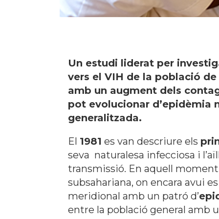
Un estudi liderat per investig
vers el VIH de la població d
amb un augment dels contagis 
pot evolucionar d’epidèmia 
generalitzada.
El
1981
es van descriure els
pri
seva naturalesa infecciosa i l’
transmissió. En aquell moment e
subsahariana, on encara avui es
meridional amb un patró d’
epi
entre la població general amb u