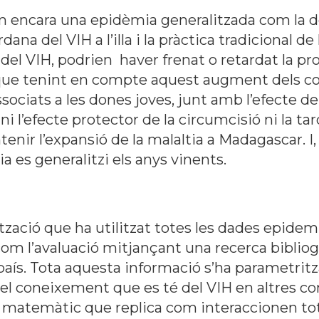
m encara una epidèmia generalitzada com la de
dana del VIH a l’illa i la pràctica tradicional 
 del VIH, podrien haver frenat o retardat la pr
que tenint en compte aquest augment dels cont
associats a les dones joves, junt amb l’efecte d
i l’efecte protector de la circumcisió ni la tar
ntenir l’expansió de la malaltia a Madagascar. I
a es generalitzi els anys vinents.
tzació que ha utilitzat totes les dades epide
com l’avaluació mitjançant una recerca bibliog
l país. Tota aquesta informació s’ha parametr
 el coneixement que es té del VIH en altres c
matemàtic que replica com interaccionen tots