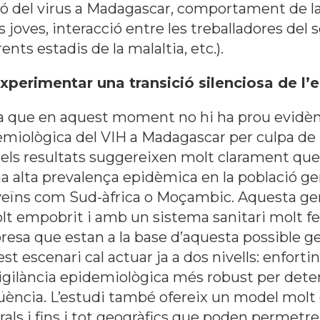
ió del virus a Madagascar, comportament de la
ves, interacció entre les treballadores del se
ents estadis de la malaltia, etc.).
perimentar una transició silenciosa de l’
na que en aquest moment no hi ha prou evidèn
demiològica del VIH a Madagascar per culpa de 
ò els resultats suggereixen molt clarament qu
a alta prevalença epidèmica en la població gen
veïns com Sud-àfrica o Moçambic. Aquesta gen
lt empobrit i amb un sistema sanitari molt fe
bresa que estan a la base d’aquesta possible g
 escenari cal actuar ja a dos nivells: enfortint
ilància epidemiològica més robust per determ
qüència. L’estudi també ofereix un model molt
als i fins i tot geogràfics que poden permetre