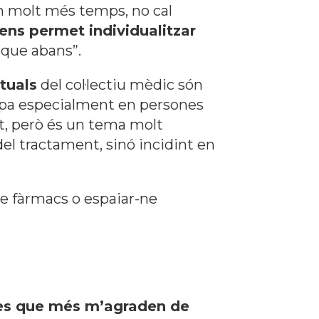
n molt més temps, no cal
ens permet individualitzar
 que abans”.
tuals
del col·lectiu mèdic són
upa especialment en persones
nt, però és un tema molt
del tractament, sinó incidint en
de fàrmacs o espaiar-ne
ques que més m’agraden de