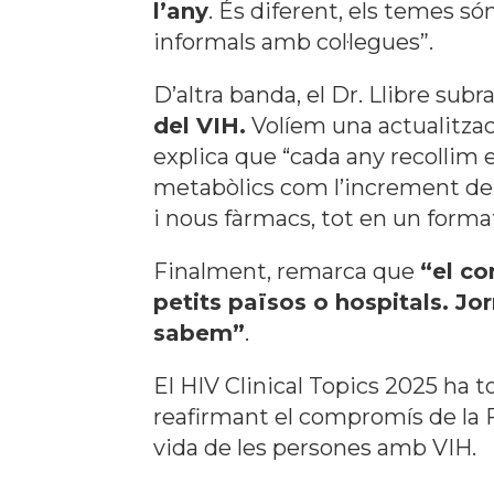
l’any
. És diferent, els temes s
informals amb col·legues”.
D’altra banda, el Dr. Llibre subr
del VIH.
Volíem una actualitza
explica que
“cada any recollim 
metabòlics com l’increment de p
i nous fàrmacs, tot en un format
Finalment, remarca que
“el co
petits països o hospitals. Jo
sabem”
.
El HIV Clinical Topics 2025 ha t
reafirmant el compromís de la F
vida de les persones amb VIH.