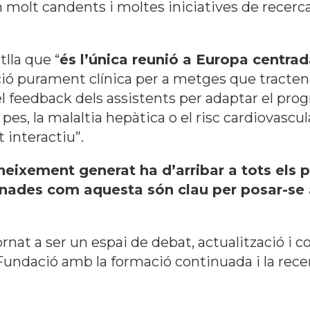
ón molt candents i moltes iniciatives de recer
atlla que
“
és l’única reunió a Europa centra
ció purament clínica per a metges que tracte
el feedback dels assistents per adaptar el p
es, la malaltia hepàtica o el risc cardiovascu
 interactiu”.
neixement generat ha d’arribar a tots els 
rnades com aquesta són clau per posar-se a
ornat a ser un espai de debat, actualització i 
undació amb la formació continuada i la recerca