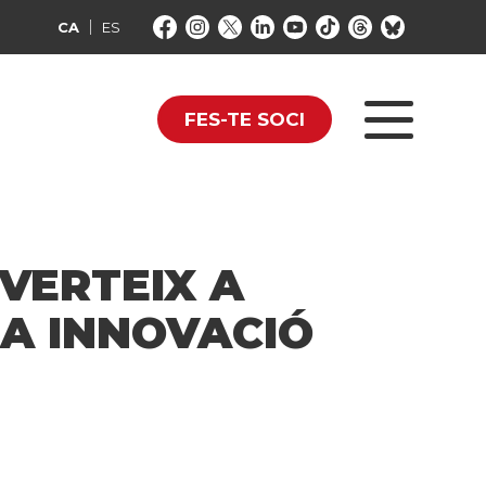
CA
ES
FES-TE SOCI
NVERTEIX A
LA INNOVACIÓ