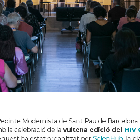
l Recinte Modernista de Sant Pau de Barcelona 
b la celebració de la
vuitena edició del
HIV C
quest ha estat organitzat per
ScienHub,
la pl