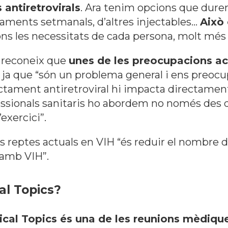
 antiretrovirals
. Ara tenim opcions que dure
ctaments setmanals, d’altres injectables…
Això 
ons les necessitats de cada persona, molt més
o reconeix que
unes de les preocupacions ac
, ja que
“són un problema general i ens preoc
actament antiretroviral hi impacta directame
ofessionals sanitaris ho abordem no només des 
l’exercici
”.
els reptes actuals en VIH
“és reduir el nombre 
 amb VIH”.
al Topics?
nical Topics és una de les reunions mèdi