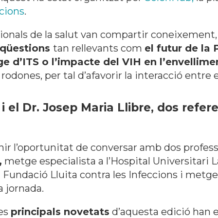
ccions
.
ionals de la salut van compartir coneixement,
n qüestions
tan rellevants com
el futur de la
e d’ITS o l’impacte del VIH en l’envellime
 rodones, per tal d’afavorir la interacció entre e
i el Dr. Josep Maria Llibre, dos refe
ir l’oportunitat de conversar amb dos profess
,
metge especialista a l’Hospital Universitari L
a Fundació Lluita contra les Infeccions i metge
a jornada.
les
principals novetats
d’aquesta edició han e