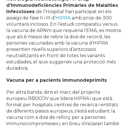
d’Immunodeficiències Primàries de Malalties
Infeccioses
de l’Hospital han participat en els
assaigs de fase II i III d’
HIPRA
amb prop de 300
voluntaris inclosos. En l’estudi comparatiu versus
la vacuna de ARNm que requeria l’EMA, es mostra
que als 6 mesos de rebre la dosi de record, les
persones vacunades amb la vacuna d’HIPRA
presenten nivells superiors d’anticossos
neutralitzants en front de totes les variants
estudiades, el que suggereix una protecció més
duradora.
Vacuna per a pacients immunodeprimits
Per altra banda, dins el marc del projecte
europeu RBDCOV que lidera HIPRA i que està
format per hospitals, centres de recerca i entitats
de diferents països europeus, s’està estudiant la
vacuna com a dosi de reforç per a persones
immunocompromeses i, en breu s’iniciaran també