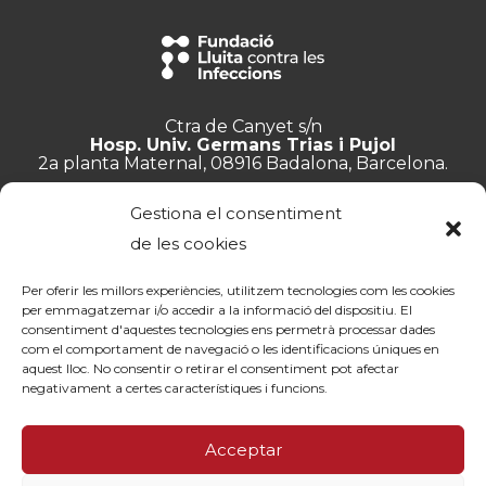
Ctra de Canyet s/n
Hosp. Univ. Germans Trias i Pujol
2a planta Maternal, 08916 Badalona, Barcelona.
+34 934 657 897
Gestiona el consentiment
info@lluita.org
de les cookies
Per oferir les millors experiències, utilitzem tecnologies com les cookies
per emmagatzemar i/o accedir a la informació del dispositiu. El
consentiment d'aquestes tecnologies ens permetrà processar dades
Treballa amb nosaltres
com el comportament de navegació o les identificacions úniques en
Transparència
aquest lloc. No consentir o retirar el consentiment pot afectar
Canal de denúncies
negativament a certes característiques i funcions.
Memòries
Política de privacitat
Acceptar
Contacte