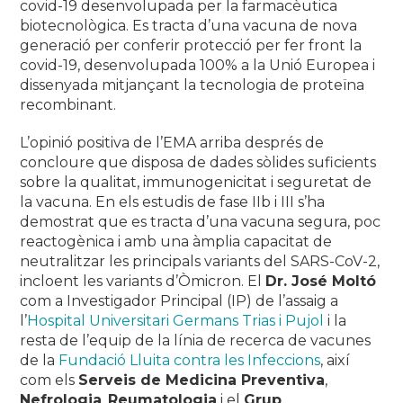
covid-19 desenvolupada per la farmacèutica
biotecnològica. Es tracta d’una vacuna de nova
generació per conferir protecció per fer front la
covid-19, desenvolupada 100% a la Unió Europea i
dissenyada mitjançant la tecnologia de proteïna
recombinant.
L’opinió positiva de l’EMA arriba després de
concloure que disposa de dades sòlides suficients
sobre la qualitat, immunogenicitat i seguretat de
la vacuna. En els estudis de fase IIb i III s’ha
demostrat que es tracta d’una vacuna segura, poc
reactogènica i amb una àmplia capacitat de
neutralitzar les principals variants del SARS-CoV-2,
incloent les variants d’Òmicron. El
Dr. José Moltó
com a Investigador Principal (IP) de l’assaig a
l’
Hospital Universitari Germans Trias i Pujol
i la
resta de l’equip de la línia de recerca de vacunes
de la
Fundació Lluita contra les Infeccions
, així
com els
Serveis de Medicina Preventiva
,
Nefrologia
,
Reumatologia
i el
Grup