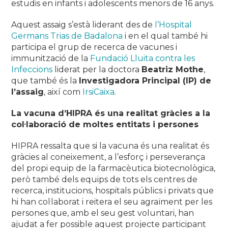
estudis en infants i adolescents menors de 16 anys.
Aquest assaig s’està liderant des de
l’Hospital
Germans Trias de Badalona
i en el qual també hi
participa el grup de recerca de vacunes i
immunització de la
Fundació Lluita contra les
Infeccions
liderat per la doctora
Beatriz Mothe
,
que també és la
Investigadora Principal (IP) de
l’assaig
, així com
IrsiCaixa
.
La vacuna d’HIPRA és una realitat gràcies a la
col·laboració de moltes entitats i persones
HIPRA ressalta que si la vacuna és una realitat és
gràcies al coneixement, a l’esforç i perseverança
del propi equip de la farmacèutica biotecnològica,
però també dels equips de tots els centres de
recerca, institucions, hospitals públics i privats que
hi han col·laborat i reitera el seu agraïment per les
persones que, amb el seu gest voluntari, han
ajudat a fer possible aquest projecte participant