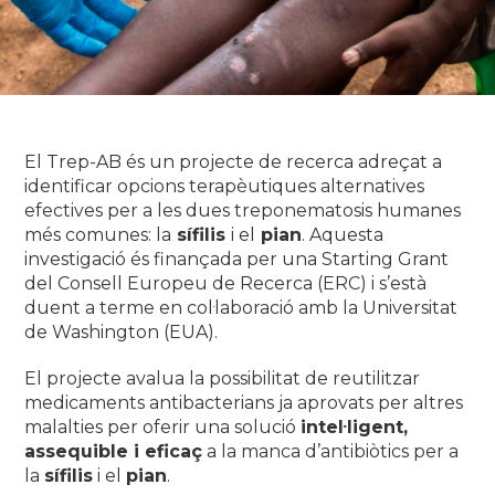
El
Trep-AB
és un projecte de recerca adreçat a
identificar opcions terapèutiques alternatives
efectives per a les dues treponematosis humanes
més comunes: la
sífilis
i el
pian
. Aquesta
investigació és finançada per una
Starting Grant
del Consell Europeu de Recerca (ERC) i s’està
duent a terme en col·laboració amb la Universitat
de Washington (EUA).
El projecte avalua la possibilitat de reutilitzar
medicaments antibacterians ja aprovats per altres
malalties per oferir una solució
intel·ligent,
assequible i eficaç
a la manca d’antibiòtics per a
la
sífilis
i el
pian
.