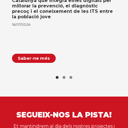
Catalunya que integra eines digitals per
millorar la prevenció, el diagnòstic
precoç i el coneixement de les ITS entre
la població jove
16/07/2026
Saber-ne més
SEGUEIX-NOS LA PISTA!
Et mantindrem al dia dels nostres projectes i