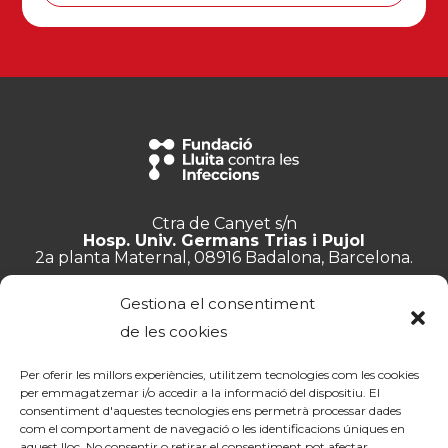
Ctra de Canyet s/n
Hosp. Univ. Germans Trias i Pujol
2a planta Maternal, 08916 Badalona, Barcelona.
+34 934 657 897
Gestiona el consentiment
info@lluita.org
de les cookies
Per oferir les millors experiències, utilitzem tecnologies com les cookies
per emmagatzemar i/o accedir a la informació del dispositiu. El
consentiment d'aquestes tecnologies ens permetrà processar dades
Treballa amb nosaltres
com el comportament de navegació o les identificacions úniques en
Transparència
aquest lloc. No consentir o retirar el consentiment pot afectar