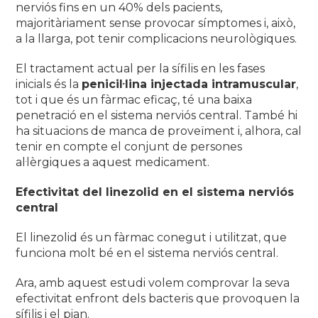
nerviós fins en un 40% dels pacients,
majoritàriament sense provocar símptomes i, això,
a la llarga, pot tenir complicacions neurològiques.
El tractament actual per la sífilis en les fases
inicials és la
penicil·lina injectada intramuscular
,
tot i que és un fàrmac eficaç, té una baixa
penetració en el sistema nerviós central. També hi
ha situacions de manca de proveïment i, alhora, cal
tenir en compte el conjunt de persones
al·lèrgiques a aquest medicament.
Efectivitat del linezolid en el sistema nerviós
central
El linezolid és un fàrmac conegut i utilitzat, que
funciona molt bé en el sistema nerviós central.
Ara, amb aquest estudi volem comprovar la seva
efectivitat enfront dels bacteris que provoquen la
sífilis i el pian.