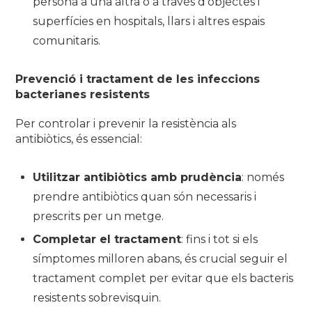
persona a una altra o a través d’objectes i
superfícies en hospitals, llars i altres espais
comunitaris.
Prevenció i tractament de les infeccions
bacterianes resistents
Per controlar i prevenir la resistència als
antibiòtics, és essencial:
Utilitzar antibiòtics amb prudència
: només
prendre antibiòtics quan són necessaris i
prescrits per un metge.
Completar el tractament
: fins i tot si els
símptomes milloren abans, és crucial seguir el
tractament complet per evitar que els bacteris
resistents sobrevisquin.