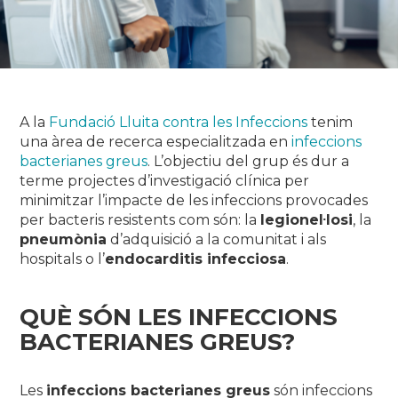
A la
Fundació Lluita contra les Infeccions
tenim
una àrea de recerca especialitzada en
infeccions
bacterianes greus
. L’objectiu del grup és dur a
terme projectes d’investigació clínica per
minimitzar l’impacte de les infeccions provocades
per bacteris resistents com són: la
legionel·losi
, la
pneumònia
d’adquisició a la comunitat i als
hospitals o l’
endocarditis infecciosa
.
QUÈ SÓN LES INFECCIONS
BACTERIANES GREUS?
Les
infeccions bacterianes greus
són infeccions