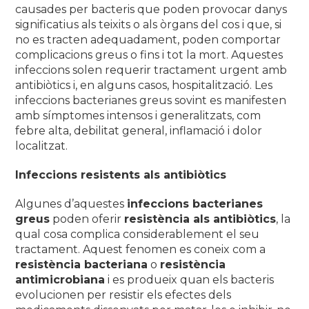
causades per bacteris que poden provocar danys
significatius als teixits o als òrgans del cos i que, si
no es tracten adequadament, poden comportar
complicacions greus o fins i tot la mort. Aquestes
infeccions solen requerir tractament urgent amb
antibiòtics i, en alguns casos, hospitalització. Les
infeccions bacterianes greus sovint es manifesten
amb símptomes intensos i generalitzats, com
febre alta, debilitat general, inflamació i dolor
localitzat.
Infeccions resistents als antibiòtics
Algunes d’aquestes
infeccions bacterianes
greus
poden oferir
resistència als antibiòtics
, la
qual cosa complica considerablement el seu
tractament. Aquest fenomen es coneix com a
resistència bacteriana
o
resistència
antimicrobiana
i es produeix quan els bacteris
evolucionen per resistir els efectes dels