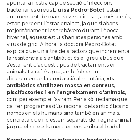
apunta la nostra cap de secció d’infeccions
bacterianes greus
Lluïsa Pedro-Botet
, estan
augmentant de manera vertiginosa i, a més a més,
estan perdent l’estacionalitat, ja que si abans
majoritàriament les trobàvem durant l’època
hivernal, aquest estiu s’han atès persones amb
virus de grip. Alhora, la doctora Pedro-Botet
explica que un altre dels factors que incrementa
la resistència als antibiòtics és el greu abús que
s’està fent d’aquest tipus de tractaments en
animals. La raó és que, amb l’objectiu
d’incrementar la producció alimentària,
els
antibiòtics s’utilitzen massa en conreus,
piscifactories i en l’engreixament d’animals
,
com per exemple l’aviram. Per això, reclama que
cal fer programes d’ús racional dels antibiòtics no
només en els humans, sinó també en animals. I
concreta que no estem separats del regne animal,
ja que el que ells mengen ens arriba al budell.
Símptomes de les infeccions bacterianes