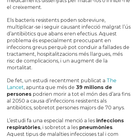
medicaments dissenyats per matar-los o inhibir-ne
el creixement.
Els bacteris resistents poden sobreviure,
multiplicar-se i seguir causant infecció malgrat l’ús
d’antibiòtics que abans eren efectius. Aquest
problema és especialment preocupant en
infeccions greus perquè pot conduir a fallades de
tractament, hospitalitzacions més llargues, més
risc de complicacions, i un augment de la
mortalitat.
De fet, un estudi recentment publicat a
The
Lancet
, apunta que més de
39 milions de
persones
podrien morir a tot el món des d’ara fins
al 2050 a causa d’infeccions resistents als
antibiòtics, sobretot persones majors de 70 anys.
L’estudi fa una especial menció a les
infeccions
respiratòries
, i sobretot a les
pneumònies
.
Aquest tipus de malalties infeccioses tal i com