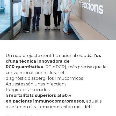
Un nou projecte científic nacional estudia
l’ús
d’una tècnica innovadora de
PCR quantitativa
(RT-qPCR)
, més precisa que la
convencional,
per millorar el
diagnòstic d’aspergil·losi i mucormicosi.
Aquestes són unes infeccions
fúngiques associades
a
mortalitats superiors al 50%
en pacients immunocompromesos,
aquells
que tenen el sistema immunitari més dèbil.