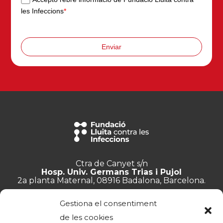
les Infeccions
*
Enviar
Ctra de Canyet s/n
Hosp. Univ. Germans Trias i Pujol
2a planta Maternal, 08916 Badalona, Barcelona.
+34 934 657 897
Gestiona el consentiment
info@lluita.org
de les cookies