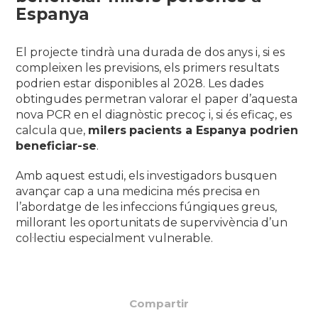
Espanya
El projecte tindrà una durada de dos anys i, si es
compleixen les previsions, els primers resultats
podrien estar disponibles al 2028. Les dades
obtingudes permetran valorar el paper d’aquesta
nova PCR en el diagnòstic precoç i, si és eficaç, es
calcula que,
milers
pacients a Espanya podrien
beneficiar-se
.
Amb aquest estudi, els investigadors busquen
avançar cap a una medicina més precisa en
l’abordatge de les infeccions fúngiques greus,
millorant les oportunitats de supervivència d’un
col·lectiu especialment vulnerable.
Compartir