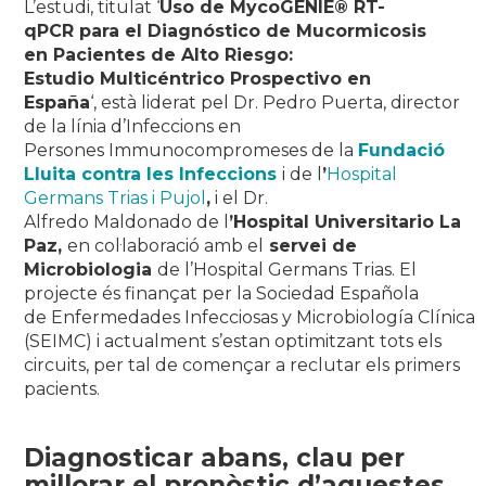
L’estudi, titulat
‘
Uso de MycoGENIE® RT-
qPCR para el Diagnóstico de Mucormicosis
en Pacientes de Alto Riesgo:
Estudio Multicéntrico Prospectivo en
España
‘,
està liderat pel Dr. Pedro Puerta, director
de la línia d’Infeccions en
Persones Immunocompromeses de la
Fundació
Lluita contra les Infeccions
i de l
’
Hospital
Germans Trias i Pujol
,
i el Dr.
Alfredo Maldonado de l
’Hospital Universitario La
Paz,
en col·laboració amb el
servei de
Microbiologia
de l’Hospital Germans Trias
. El
projecte és finançat per la Sociedad Española
de Enfermedades Infecciosas y Microbiología Clínica
(SEIMC) i actualment s’estan optimitzant tots els
circuits, per tal de començar a reclutar els primers
pacients.
Diagnosticar abans, clau per
millorar el pronòstic d’aquestes