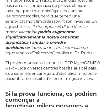
la mucormicosi. En l’actualitat, el diagnòstic es
basa en una combinació de proves clíniques,
radiològiques i microbiològiques, com ara
les broncoscopies, però que tenen una
sensibilitat
molt limitada i sovint són invasives. En
aquest sentit,
“la incorporació d’una tècnica
molecular ràpida
podria augmentar
significativament la nostra capacitat
diagnòstica i ajudar a prendre
decisions
clíniques abans, un factor clau en
aquest tipus d’infeccions”
, explica el Dr. Puerta.
El projecte preveu distribuir la PCR MycoGENIE®
RT-qPCR a diversos centres hospitalaris del país,
que seran els encarregats d’identificar i incloure
pacients amb sospita d’infecció fúngica invasiva.
Si la prova funciona, es podrien
començar a
beneficiar milers persones a