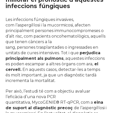
infeccions
fúngiques
Les infeccions fúngiques invasives,
com
l’aspergil·losi i la mucormicosi
, afecten
principalment persones immunocompromeses o
d’alt risc, com pacients oncohematològics, aquells
que tenen càncers a la
sang, persones trasplantades o ingressades en
unitats de cures intensives. Tot i que
perjudica
principalment als pulmons
, aquestes infeccions
es poden escampar a altres òrgans com ara,
el
cervell.
En aquests casos, detectar-les a temps
és molt important, ja que un diagnòstic tardà
incrementa la mortalitat.
Per això, l’estudi té com a objectiu avaluar
l’eficàcia d’una nova PCR
quantitativa, MycoGENIE® RT-qPCR, com a
eina
de suport al diagnòstic precoç
de l’aspergil·losi i