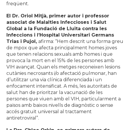
freqüent.
El Dr. Oriol Mitjà, primer autor i professor
associat de Malalties Infeccioses i Salut
Global a la Fundació de Lluita contra les
Infeccions i l’Hospital Universitari Germans
Trias i Pujol,
afirma: “Hem descrit una forma greu
de mpox que afecta principalment homes joves
que tenen relacions sexuals amb homes i que
provoca la mort en el 15% de les persones amb
VIH avançat. Quan els metges reconeixen lesions
cutànies necrosants i/o afectació pulmonar, han
d’utilitzar una via clínica diferenciada i un
enfocament intensificat. A més, les autoritats de
salut han de prioritzar la vacunació de les
persones que viuen amb el VIH, particularment a
països amb baixos nivells de diagnòstic o sense
accés gratuït universal al tractament
antiretroviral”.