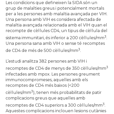
Les condicions que defineixen la SIDA són un
grup de malalties greus i potencialment mortals
per a les persones amb malaltia avançada per VIH.
Una persona amb VIH es considera afectada de
malaltia avançada relacionada amb el VIH quan el
recompte de cèl·lules CD4, un tipus de cèl·lula del
3
sistema immunitari, és inferior a 200 cèl·lules/mm
.
Una persona sana amb VIH o sense té recomptes
3
de CD4 de més de 500 cèl·lules/mm
.
L’estudi analitza 382 persones amb VIH i
3
recomptes de CD4 de menys de 350 cèl·lules/mm
infectades amb mpox. Les persones greument
immunocompromeses, aquelles amb els
recomptes de CD4 més baixos (<200
3
cèl·lules/mm
), tenen més probabilitats de patir
complicacions greus que aquelles amb
3
recomptes de CD4 superiors a 300 cèl·lules/mm
.
Aquestes complicacions inclouen lesions cutànies