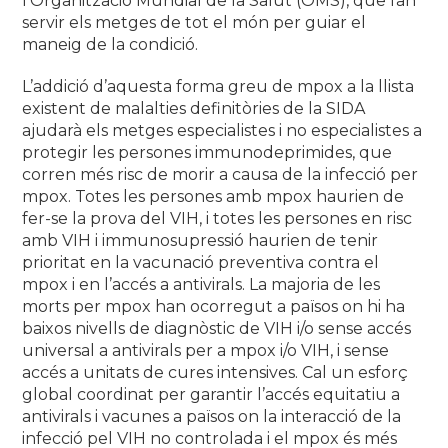
l’Organització Mundial de la Salut (OMS), que fan
servir els metges de tot el món per guiar el
maneig de la condició.
L’addició d’aquesta forma greu de mpox a la llista
existent de malalties definitòries de la SIDA
ajudarà els metges especialistes i no especialistes a
protegir les persones immunodeprimides, que
corren més risc de morir a causa de la infecció per
mpox. Totes les persones amb mpox haurien de
fer-se la prova del VIH, i totes les persones en risc
amb VIH i immunosupressió haurien de tenir
prioritat en la vacunació preventiva contra el
mpox i en l’accés a antivirals. La majoria de les
morts per mpox han ocorregut a països on hi ha
baixos nivells de diagnòstic de VIH i/o sense accés
universal a antivirals per a mpox i/o VIH, i sense
accés a unitats de cures intensives. Cal un esforç
global coordinat per garantir l’accés equitatiu a
antivirals i vacunes a països on la interacció de la
infecció pel VIH no controlada i el mpox és més