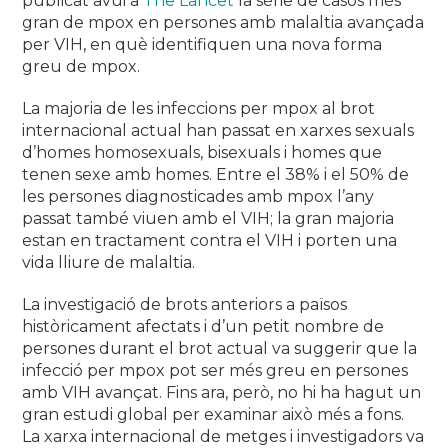
publicat avui a
The Lancet
la sèrie de casos més
gran de mpox en persones amb malaltia avançada
per VIH, en què identifiquen una nova forma
greu de mpox.
La majoria de les infeccions per mpox al brot
internacional actual han passat en xarxes sexuals
d’homes homosexuals, bisexuals i homes que
tenen sexe amb homes. Entre el 38% i el 50% de
les persones diagnosticades amb mpox l’any
passat també viuen amb el VIH; la gran majoria
estan en tractament contra el VIH i porten una
vida lliure de malaltia.
La investigació de brots anteriors a països
històricament afectats i d’un petit nombre de
persones durant el brot actual va suggerir que la
infecció per mpox pot ser més greu en persones
amb VIH avançat. Fins ara, però, no hi ha hagut un
gran estudi global per examinar això més a fons.
La xarxa internacional de metges i investigadors va