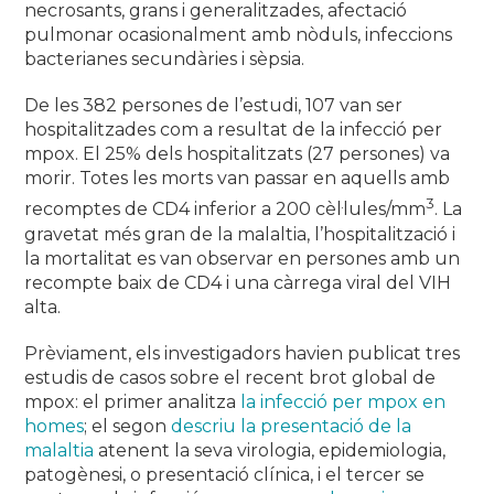
necrosants, grans i generalitzades, afectació
pulmonar ocasionalment amb nòduls, infeccions
bacterianes secundàries i sèpsia.
De les 382 persones de l’estudi, 107 van ser
hospitalitzades com a resultat de la infecció per
mpox. El 25% dels hospitalitzats (27 persones) va
morir. Totes les morts van passar en aquells amb
3
recomptes de CD4 inferior a 200 cèl·lules/mm
. La
gravetat més gran de la malaltia, l’hospitalització i
la mortalitat es van observar en persones amb un
recompte baix de CD4 i una càrrega viral del VIH
alta.
Prèviament, els investigadors havien publicat tres
estudis de casos sobre el recent brot global de
mpox: el primer analitza
la infecció per mpox en
homes
; el segon
descriu la presentació de la
malaltia
atenent la seva virologia, epidemiologia,
patogènesi, o presentació clínica, i el tercer se