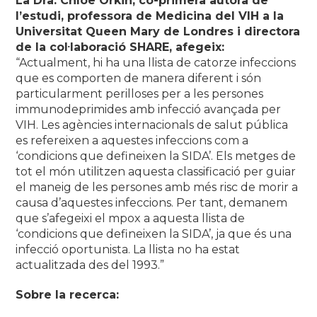
La Dra. Chloe Orkin, co-primera autora de
l’estudi, professora de Medicina del VIH a la
Universitat Queen Mary de Londres i directora
de la col·laboració SHARE, afegeix:
“Actualment, hi ha una llista de catorze infeccions
que es comporten de manera diferent i són
particularment perilloses per a les persones
immunodeprimides amb infecció avançada per
VIH. Les agències internacionals de salut pública
es refereixen a aquestes infeccions com a
‘condicions que defineixen la SIDA’. Els metges de
tot el món utilitzen aquesta classificació per guiar
el maneig de les persones amb més risc de morir a
causa d’aquestes infeccions. Per tant, demanem
que s’afegeixi el mpox a aquesta llista de
‘condicions que defineixen la SIDA’, ja que és una
infecció oportunista. La llista no ha estat
actualitzada des del 1993.”
Sobre la recerca: