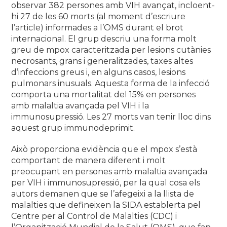
observar 382 persones amb VIH avançat, incloent-
hi 27 de les 60 morts (al moment d’escriure
l’article) informades a l’OMS durant el brot
internacional. El grup descriu una forma molt
greu de mpox caracteritzada per lesions cutànies
necrosants, grans i generalitzades, taxes altes
d’infeccions greus i, en alguns casos, lesions
pulmonars inusuals. Aquesta forma de la infecció
comporta una mortalitat del 15% en persones
amb malaltia avançada pel VIH i la
immunosupressió. Les 27 morts van tenir lloc dins
aquest grup immunodeprimit.
Això proporciona evidència que el mpox s’està
comportant de manera diferent i molt
preocupant en persones amb malaltia avançada
per VIH i immunosupressió, per la qual cosa els
autors demanen que se l’afegeixi a la llista de
malalties que defineixen la SIDA establerta pel
Centre per al Control de Malalties (CDC) i