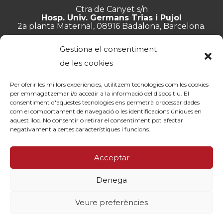
Ctra de Canyet s/n
Hosp. Univ. Germans Trias i Pujol
2a planta Maternal, 08916 Badalona, Barcelona.
+34 934 657 897
Gestiona el consentiment
info@lluita.org
de les cookies
Per oferir les millors experiències, utilitzem tecnologies com les cookies
per emmagatzemar i/o accedir a la informació del dispositiu. El
consentiment d'aquestes tecnologies ens permetrà processar dades
Treballa amb nosaltres
com el comportament de navegació o les identificacions úniques en
Transparència
aquest lloc. No consentir o retirar el consentiment pot afectar
Canal de denúncies
negativament a certes característiques i funcions.
Memòries
Política de privacitat
Acceptar
Contacte
Denega
© Fundació Lluita contra les Infeccions ·
Avís legal
·
Política de
privacitat
·
Política de cookies
Veure preferències
By 100x100net