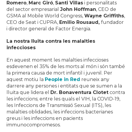
Romero
,
Marc Giró
,
Santi Villas
i personalitats
del sector empresarial
John Hoffman
, CEO de
GSMA al Mobile World Congress,
Wayne Griffiths
,
CEO de Seat i CUPRA,
Emilio Rousaud
,
fundador
i director general de Factor Energia.
La nostra lluita contra les malalties
infeccioses
En aquest moment les malalties infeccioses
esdevenen el 35% de les morts al món i són també
la primera causa de mort infantil i juvenil. Per
aquest motiu la
People in Red
reuneix any
darrere any persones i entitats que se sumen a la
lluita que lidera el
Dr. Bonaventura Clotet
contra
les infeccions; entre les quals el VIH, la COVID-19,
les Infeccions de Transmissió Sexual (ITS), les
malalties oblidades, les infeccions bacterianes
greus i les infeccions en pacients
immunocompromesos.