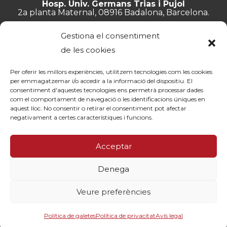
Hosp. Univ. Germans Trias i Pujol
2a planta Maternal, 08916 Badalona, Barcelona.
+34 934 657 897
Gestiona el consentiment
info@lluita.org
de les cookies
Per oferir les millors experiències, utilitzem tecnologies com les cookies
per emmagatzemar i/o accedir a la informació del dispositiu. El
consentiment d'aquestes tecnologies ens permetrà processar dades
Treballa amb nosaltres
com el comportament de navegació o les identificacions úniques en
Transparència
aquest lloc. No consentir o retirar el consentiment pot afectar
Canal de denúncies
negativament a certes característiques i funcions.
Memòries
Política de privacitat
Acceptar
Contacte
Denega
© Fundació Lluita contra les Infeccions ·
Avís legal
·
Política de
privacitat
·
Política de cookies
Veure preferències
By 100x100net
Política de galetes
Política de privacitat
Avís legal