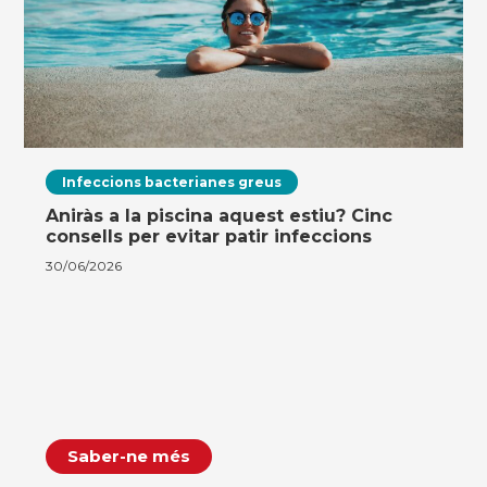
Infeccions bacterianes greus
Aniràs a la piscina aquest estiu? Cinc
consells per evitar patir infeccions
30/06/2026
Saber-ne més