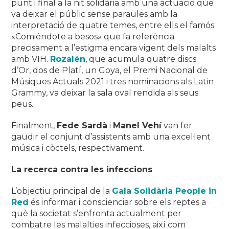
punt i final a la nit solidària amb una actuació que
va deixar el públic sense paraules amb la
interpretació de quatre temes, entre ells el famós
«Comiéndote a besos» que fa referència
precisament a l’estigma encara vigent dels malalts
amb VIH.
Rozalén
, que acumula quatre discs
d’Or, dos de Platí, un Goya, el Premi Nacional de
Músiques Actuals 2021 i tres nominacions als Latin
Grammy, va deixar la sala oval rendida als seus
peus.
Finalment,
Fede Sardà
i
Manel Vehí
van fer
gaudir el conjunt d’assistents amb una excel·lent
música i còctels, respectivament.
La recerca contra les infeccions
L’objectiu principal de la
Gala Solidària People in
Red
és informar i conscienciar sobre els reptes a
què la societat s’enfronta actualment per
combatre les malalties infeccioses, així com