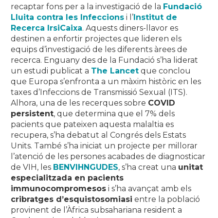
recaptar fons per a la investigació de la
Fundació
Lluita contra les Infeccions
i l’
Institut de
Recerca IrsiCaixa
. Aquests diners-llavor es
destinen a enfortir projectes que lideren els
equips d’investigació de les diferents àrees de
recerca. Enguany des de la Fundació s’ha liderat
un estudi publicat a
The Lancet
que conclou
que Europa s’enfronta a un màxim històric en les
taxes d’Infeccions de Transmissió Sexual (ITS).
Alhora, una de les recerques sobre
COVID
persistent
, que determina que el 7% dels
pacients que pateixen aquesta malaltia es
recupera, s’ha debatut al Congrés dels Estats
Units. També s’ha iniciat un projecte per millorar
l’atenció de les persones acabades de diagnosticar
de VIH, les
BENVIHNGUDES
, s’ha creat una
unitat
especialitzada en pacients
immunocompromesos
i s’ha avançat amb els
cribratges d’esquistosomiasi
entre la població
provinent de l’Àfrica subsahariana resident a