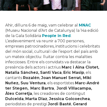
Ahir, dilluns 6 de maig, vam celebrar al
MNAC
(Museu Nacional d’Art de Catalunya) la 14a edició
de la Gala Solidària
People in Red
.
L’esdeveniment va reunir a 700 persones,
empreses patrocinadores, institucions i celebritats
del món social, cultural i de l’esport del país amb
un mateix objectiu: lluitar contra les malalties
infeccioses. Entre els convidats va destacar la
presència dels actors i actrius
Marc i Aina Clotet,
Natalia Sánchez,
Santi Vaca
,
Eric Masip
, els
cantants
Rozalén
,
Joan Manuel Serrat, Miki
Nuñez, Suu Ventura
, els esportistes
Marc-André
ter Stegen,
Marc Bartra
,
Jordi Villacampa,
Àlex Corretja
, les creadores de contingut
Dulceida
,
Marta Diaz
,
Jessica Goicoechea
,
periodistes de prestigi
Jordi Basté
,
Gerard