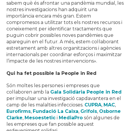
sabem què és afrontar una pandèmia mundial, les
nostres investigacions han adquirit una
importància encara més gran. Estem
compromesos a utilitzar tots els nostres recursos i
coneixement per identificar tractaments que
puguin cobrir possibles noves pandèmies que
apareguin en el futur. A més, estem col·laborant
estretament amb altres organitzacions i agències
internacionals per coordinar esforços i maximitzar
l’impacte de les nostres intervencions».
Qui ha fet possible la People in Red
Són moltes les persones i empreses que
col·laboren amb la
Gala Solidària People in Red
per impulsar una investigació capdavantera en el
camp de les malalties infeccioses.
CUPRA
,
MAC
,
Eurofirms
,
Fundació La Caixa
,
Grifols
,
Osborne
Clarke
,
Mesoestetic
i
MediaPro
són algunes de
les empreses que fan possible aquest
esdeveniment solidari.