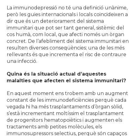
La immunodepressió no té una definició unànime,
però les guies internacionals i locals coincideixen a
dir que és un deteriorament del sistema
immunitari que pot ser tant general, sistèmic del
cos humà, com local, que afecti només un òrgan
concret. De l’afebliment del sistema immunitari en
resulten diverses conseqüències; una de les més
rellevants és que incrementa el risc de contraure
una infecció.
Quina és la situació actual d’aquestes
malalties que afecten el sistema immunitari?
En aquest moment ens trobem amb un augment
constant de les immunodeficiències perquè cada
vegada hi ha més trasplantaments d’òrgan sòlid,
s’està incrementant moltíssim el trasplantament
de progenitors hematopoiètics i augmenten els
tractaments amb petites molècules, els
immunosupressors selectius, perquè són capaços