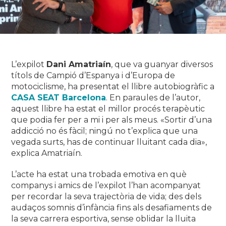
L’expilot
Dani Amatriaín
, que va guanyar diversos
títols de Campió d’Espanya i d’Europa de
motociclisme, ha presentat el llibre autobiogràfic a
CASA SEAT Barcelona
.
En paraules de l’autor,
aquest llibre ha estat el millor procés terapèutic
que podia fer per a mi i per als meus.
«
Sortir d’una
addicció no és fàcil;
ningú no t’explica que una
vegada surts, has de continuar lluitant cada dia»,
explica Amatriaín.
L’acte ha estat una trobada emotiva en què
companys i amics de l’expilot l’han acompanyat
per recordar la seva trajectòria de vida;
des dels
audaços somnis d’infància fins als desafiaments de
la seva carrera esportiva, sense oblidar la lluita