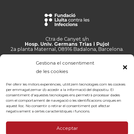
Ctra de Canyet s/n
Hosp. Univ. Germans Trias i Pujol
2a planta Maternal, 08916 Badalona, Barcelona.
+34 934 657 897
Gestiona el consentiment
info@lluita.org
de les cookies
Per oferir les millors experiències, utilitzem tecnologies com les cookies
per emmagatzemar i/o accedir a la informació del dispositiu. El
consentiment d'aquestes tecnologies ens permetrà processar dades
Treballa amb nosaltres
com el comportament de navegació o les identificacions úniques en
Transparència
aquest lloc. No consentir o retirar el consentiment pot afectar
Canal de denúncies
negativament a certes característiques i funcions.
Memòries
Política de privacitat
Acceptar
Contacte