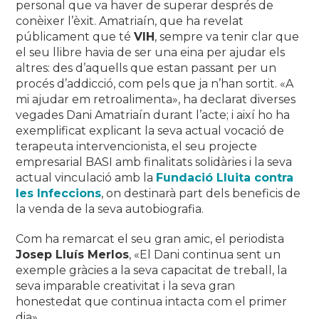
personal que va haver de superar després de
conèixer l’èxit.
Amatriaín, que ha revelat
públicament que té
VIH
, sempre va tenir clar que
el seu llibre havia de ser una eina per ajudar els
altres: des d’aquells que estan passant per un
procés d’addicció, com pels que ja n’han sortit.
«A
mi ajudar em retroalimenta», ha declarat diverses
vegades Dani Amatriaín durant l’acte;
i així ho ha
exemplificat explicant la seva actual vocació de
terapeuta intervencionista, el seu projecte
empresarial BASI amb finalitats solidàries i la seva
actual vinculació amb la
Fundació Lluita contra
les Infeccions
, on destinarà part dels beneficis de
la venda de la seva autobiografia.
Com ha remarcat el seu gran amic, el periodista
Josep Lluís Merlos
, «El Dani continua sent un
exemple gràcies a la seva capacitat de treball, la
seva imparable creativitat i la seva gran
honestedat que continua intacta com el primer
dia».